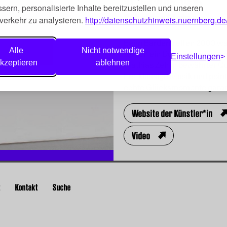
31. Jul 2015,
19:15
sern, personalisierte Inhalte bereitzustellen und unseren
Sebalder Platz
verkehr zu analysieren.
http://datenschutzhinweis.nuernberg.de
Beim Bardentreffen 2003 ware
Alle
Nicht notwendige
Jahren ein Duo geworden und
Einstellungen
kzeptieren
ablehnen
Mathias Zeh in bewährter Qua
Erstklassige Musik und poin
echte Glücksmomente garant
Website der Künstler*in
Video
t
Kontakt
Suche