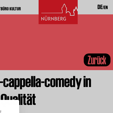
DE
EN
TBÜRO KULTUR
Zurück
-cappella-comedy in
Qualität
u