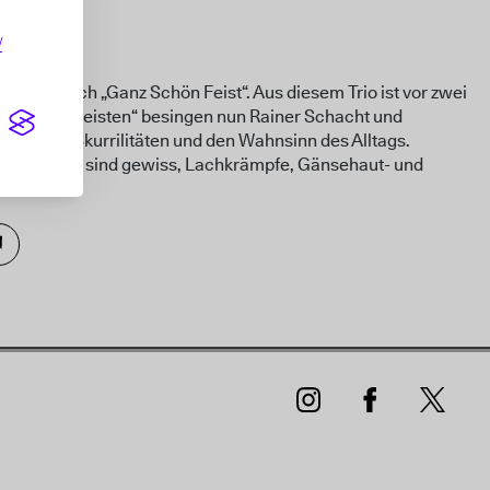
/
n sie noch „Ganz Schön Feist“. Aus diesem Trio ist vor zwei
 als „Die Feisten“ besingen nun Rainer Schacht und
lität die Skurrilitäten und den Wahnsinn des Alltags.
tierte Texte sind gewiss, Lachkrämpfe, Gänsehaut- und
iert.