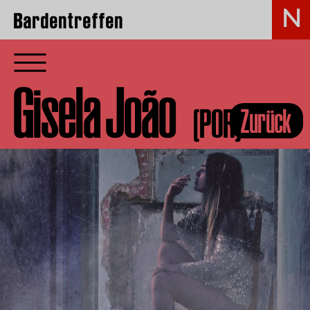
Bardentreffen
Gisela João
(POR)
Zurück