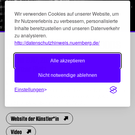
Wir verwenden Cookies auf unserer Website, um
Ihr Nutzererlebnis zu verbessern, personalisierte
Inhalte bereitzustellen und unseren Datenverkehr
zu analysieren.
Meoldien, Lärm und Loops
http://datenschutzhinweis.nuernberg.de/
30. Jul 2017,
20:45
Alle akzeptieren
Lorenzer Platz
Nicht notwendige ablehnen
In eine Schublade lässt sich Containerhead nicht
stecken. Die Musik der Band ist Post-Rock, Instrumental-
Einstellungen
Musik, Noise-Rock, Shoegaze und Indie zugleich,
hochkomplex, aber immer eingängig.
Website der Künstler*in
Video