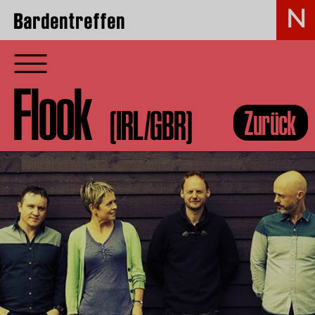
Bardentreffen
Flook
(IRL/GBR)
Zurück