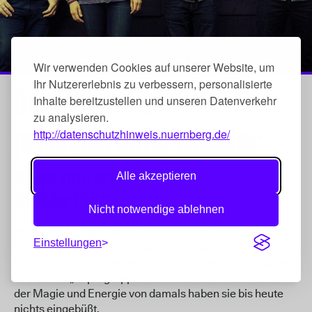
Wir verwenden Cookies auf unserer Website, um
Ihr Nutzererlebnis zu verbessern, personalisierte
Der Flöten-Folk
Inhalte bereitzustellen und unseren Datenverkehr
zu analysieren.
preisgekrönter Meister
http://datenschutzhinweis.nuernberg.de/
29. Jul 2017,
19:15
Alle akzeptieren
Sebalder Platz
Nicht notwendige ablehnen
Als „purer Musikzauber“ und „fast ein Wunder“ wird der
Einstellungen
fesselnde Sound der anglo-irischen Band Flook von
Publikum und Kritikern empfunden. In den 1990er-Jahren
war sie die „Supergruppe“ der Weltmusikszene und von
der Magie und Energie von damals haben sie bis heute
nichts eingebüßt.