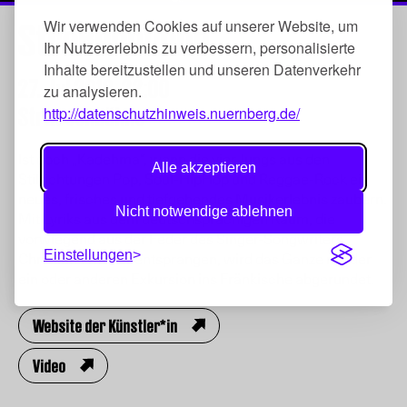
Straßenbühne
Wir verwenden Cookies auf unserer Website, um
Ihr Nutzererlebnis zu verbessern, personalisierte
Inhalte bereitzustellen und unseren Datenverkehr
27. Jul 2018,
22:00
zu analysieren.
Strassenbühne
http://datenschutzhinweis.nuernberg.de/
Ist doch „Kadehma“, wenn die vier Jungs aus den
Alle akzeptieren
Stilrichtungen Pop, Soul-HipHop und Reggae-Rock ein
neues, frisches und tiefgehendes Musikerlebnis zaubern.
Nicht notwendige ablehnen
Mit Lyriks aus dem deutschsprachigen Raum, die
vorwiegend aus der Feder des Singer-Songwriters
Einstellungen
Christian Wittwer entsprangen, wird das Ganze mit der
ein oder anderen Exkursion ins Fränkische abgerundet.
Website der Künstler*in
Video