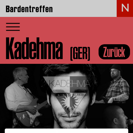
Bardentreffen
Kadehma
(GER)
Zurück