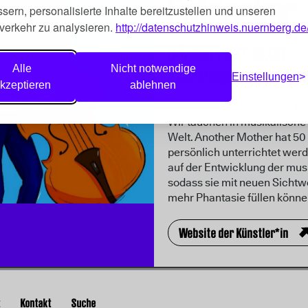
Entdecker
sern, personalisierte Inhalte bereitzustellen und unseren
verkehr zu analysieren.
http://datenschutzhinweis.nuernberg.de
04. Sep 2021,
15:00
Alle
Nicht notwendige
Spielzeugmuseum Nür
Einstellungen
kzeptieren
ablehnen
„Another Mother’s Music Tim
Wir tauchen in musikalische 
Welt. Another Mother hat 50 
persönlich unterrichtet wer
auf der Entwicklung der mus
sodass sie mit neuen Sichtw
mehr Phantasie füllen könne
Website der Künstler*in
t
Kontakt
Suche