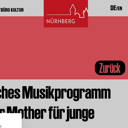
DE
EN
TBÜRO KULTUR
Zurück
ches Musikprogramm
r Mother für junge
u