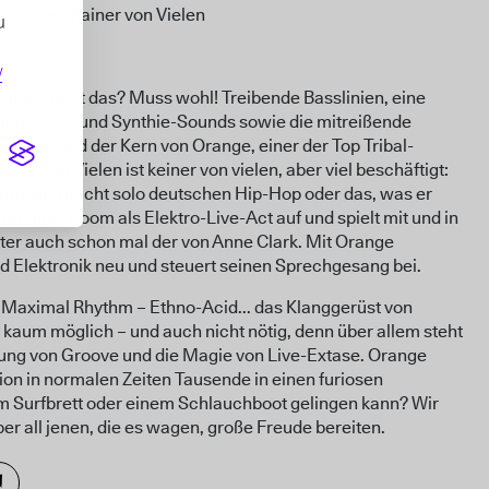
ot feat. Rainer von Vielen
u
/
boot, geht das? Muss wohl! Treibende Basslinien, eine
idgeridoo und Synthie-Sounds sowie die mitreißende
ielen sind der Kern von Orange, einer der Top Tribal-
ner von Vielen ist keiner von vielen, aber viel beschäftigt:
ermusik, macht solo deutschen Hip-Hop oder das, was er
s Jacques Boom als Elektro-Live-Act auf und spielt mit und in
er auch schon mal der von Anne Clark. Mit Orange
nd Elektronik neu und steuert seinen Sprechgesang bei.
 Maximal Rhythm – Ethno-Acid... das Klanggerüst von
kaum möglich – und auch nicht nötig, denn über allem steht
ng von Groove und die Magie von Live-Extase. Orange
ion in normalen Zeiten Tausende in einen furiosen
m Surfbrett oder einem Schlauchboot gelingen kann? Wir
ber all jenen, die es wagen, große Freude bereiten.