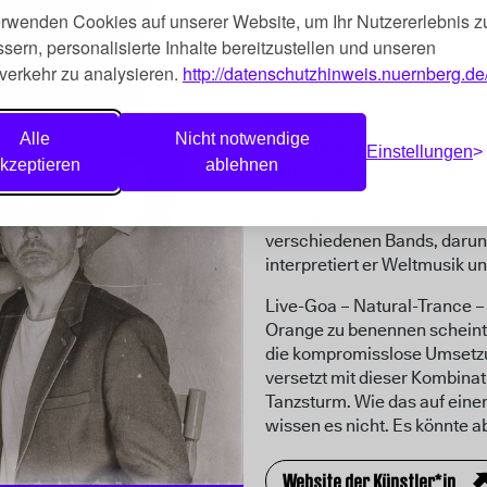
Live-Goa auf dem Schlauchbo
erwenden Cookies auf unserer Website, um Ihr Nutzererlebnis z
sern, personalisierte Inhalte bereitzustellen und unseren
verkehr zu analysieren.
http://datenschutzhinweis.nuernberg.de
Live-Goa auf einem Schlauch
massive Rhythmussektion, D
Alle
Nicht notwendige
Performance von Rainer von V
Einstellungen
kzeptieren
ablehnen
Dance-Liveacts in Europa. Rai
Er schreibt Film- und Theat
„Bastard-Pop“ nennt, tritt al
verschiedenen Bands, darunt
interpretiert er Weltmusik u
Live-Goa – Natural-Trance –
Orange zu benennen scheint 
die kompromisslose Umsetzu
versetzt mit dieser Kombinat
Tanzsturm. Wie das auf eine
wissen es nicht. Es könnte a
Website der Künstler*in