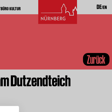
DE
EN
TBÜRO KULTUR
Zurück
m Dutzendteich