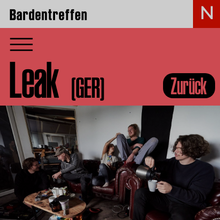
Bardentreffen
Leak
(GER)
Zurück