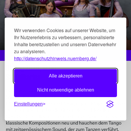
Wir verwenden Cookies auf unserer Website, um
Ihr Nutzererlebnis zu verbessern, personalisierte
Inhalte bereitzustellen und unseren Datenverkehr
zu analysieren.
Gruppenfoto von Camila Arriva Grupo
http://datenschutzhinweis.nuernberg.de/
01. Aug 2025,
19:00
St. Katharina
Alle akzeptieren
Nicht notwendige ablehnen
Bei Camila Arriva Grupo ist Tango reine Frauensache.
Nicht nur, weil es sich um ein Frauenensemble handelt.
Mit dem bahnbrechenden Musikprojekt „Mujeres“ stellen
Einstellungen
die argentinischen Musikerinnen die traditionellen
Geschlechterrollen im Tango in Frage. Sie interpretieren
klassische Kompositionen neu und hauchen dem Tango
mit zeitgenössischem Sound, der zum Tanzen verführt,