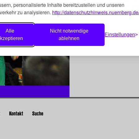
sern, personalisierte Inhalte bereitzustellen und unseren
Natives, sie hüpfen wie Käng
verkehr zu analysieren.
http://datenschutzhinweis.nuernberg.de
Video
Alle
Nicht notwendige
Einstellungen
kzeptieren
ablehnen
t
Kontakt
Suche