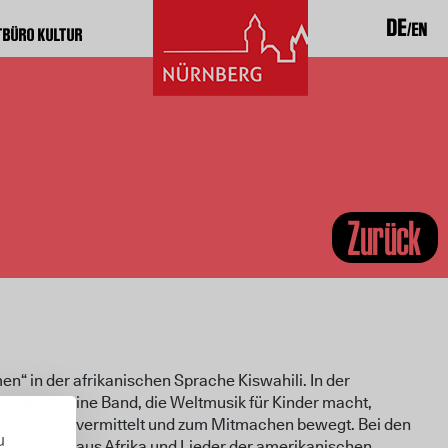
DE
EN
TBÜRO KULTUR
Zurück
n“ in der afrikanischen Sprache Kiswahili. In der
Name für eine Band, die Weltmusik für Kinder macht,
r Kulturen“ vermittelt und zum Mitmachen bewegt. Bei den
u
Spiellieder aus Afrika und Lieder der amerikanischen