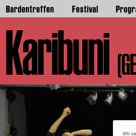
Bardentreffen
Festival
Prog
Karibuni
(G
Wir v