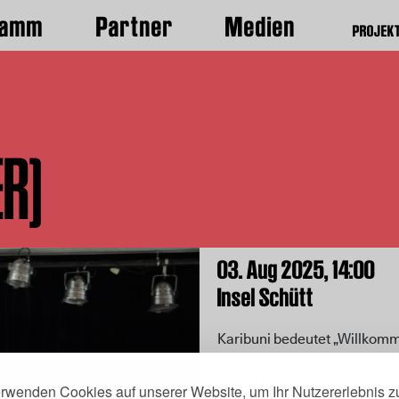
ramm
Partner
Medien
PROJEK
ER)
03. Aug 2025,
14:00
Insel Schütt
Karibuni bedeutet „Willkomme
Kindermusikszene steht der 
spielerisch Aspekte „fremde
erwenden Cookies auf unserer Website, um Ihr Nutzererlebnis z
Konzerten lernen die Kinder 