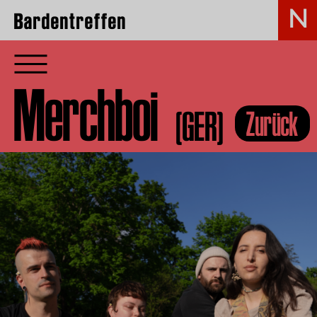
Bardentreffen
Merchboi
(GER)
Zurück