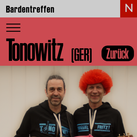
Bardentreffen
Tonowitz
(GER)
Zurück