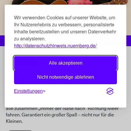
Wir verwenden Cookies auf unserer Website, um
Ihr Nutzererlebnis zu verbessern, personalisierte
Inhalte bereitzustellen und unseren Datenverkehr
zu analysieren.
Gruppenfoto von Tonowitz
http://datenschutzhinweis.nuernberg.de/
02. Aug 2025,
14:00
Insel Schütt
Alle akzeptieren
Hände hoch! Musiküberfall!! Mit diesem Motto stürmen
Nicht notwendige ablehnen
der Nürnberger Kinderliedermacher Tonowitz und sein
schlagfertiger Begleiter Trommelfritz seit über fünfzehn
Einstellungen
Jahren Bühnen in der Metropolregion. Mitsingen und
Mitmachen ist also angesagt, wenn ein Uhu „oho“ ist und
alle zusammen „immer der Nase nach“ Richtung Meer
fahren. Garantiert ein großer Spaß – nicht nur für die
Kleinen.