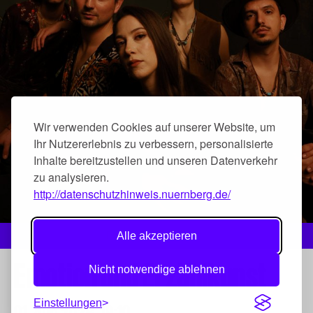
Wir verwenden Cookies auf unserer Website, um
Ihr Nutzererlebnis zu verbessern, personalisierte
Inhalte bereitzustellen und unseren Datenverkehr
zu analysieren.
http://datenschutzhinweis.nuernberg.de/
Foto: Frank Kreuzer
Alle akzeptieren
Emotion und Erzählkunst
Nicht notwendige ablehnen
Einstellungen