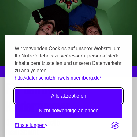
Wir verwenden Cookies auf unserer Website, um
Ihr Nutzererlebnis zu verbessern, personalisierte
Inhalte bereitzustellen und unseren Datenverkehr
zu analysieren.
Foto: Hagolani
http://datenschutzhinweis.nuernberg.de/
Für den Swag im
Alle akzeptieren
Kinderzimmer
Nicht notwendige ablehnen
02. Aug 2026,
15:45
Einstellungen
Insel Schütt