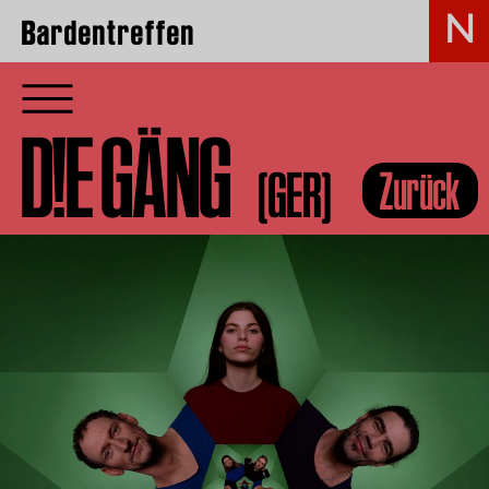
Bardentreffen
D!E GÄNG
(GER)
Zurück