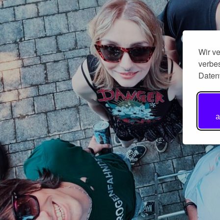
Wir v
verbes
Daten
a