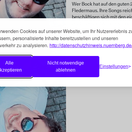
Wer Bock hat auf den guten 
Fledermaus. Ihre Songs reic
beschäftigen sich mit den e
noch besser: Sie nutzen auc
Genres in ihre Songs einflie
erwenden Cookies auf unserer Website, um Ihr Nutzererlebnis z
sern, personalisierte Inhalte bereitzustellen und unseren
verkehr zu analysieren.
http://datenschutzhinweis.nuernberg.de
Alle
Nicht notwendige
Einstellungen
kzeptieren
ablehnen