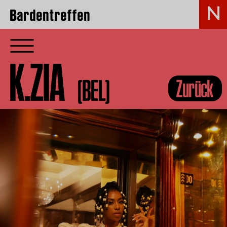
Bardentreffen
K.ZIA
(BEL)
Zurück