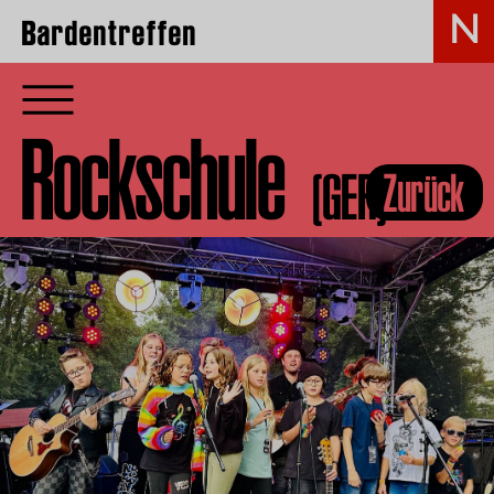
Bardentreffen
Rockschule
(GER)
Zurück