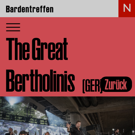
Bardentreffen
The Great
Bertholinis
(GER)
Zurück