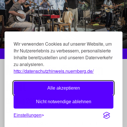
Wir verwenden Cookies auf unserer Website, um
Ihr Nutzererlebnis zu verbessern, personalisierte
Foto: Frank Schuh
Inhalte bereitzustellen und unseren Datenverkehr
zu analysieren.
Melancholie, die tanzen
http://datenschutzhinweis.nuernberg.de/
lernt
Alle akzeptieren
02. Aug 2026,
21:20
Nicht notwendige ablehnen
Lorenzer Platz
Einstellungen
The Great Bertholinis nutzen – vielschichtig und