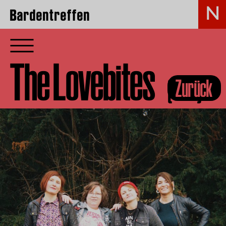
Bardentreffen
The Lovebites
(GER)
Zurück