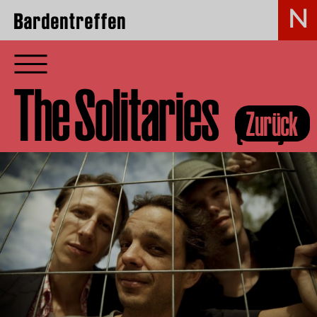
Bardentreffen
The Solitaries
(GER)
Zurück