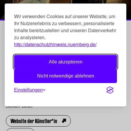
Wir verwenden Cookies auf unserer Website, um
Ihr Nutzererlebnis zu verbessern, personalisierte
Swamp-Rock, Gipsy-Twang
Inhalte bereitzustellen und unseren Datenverkehr
zu analysieren.
und Balkan-Beat
http://datenschutzhinweis.nuernberg.de/
30. Jul 2016,
20:00
Alle akzeptieren
Lorenzer Platz
Nicht notwendige ablehnen
„PengPengTwang“ – so nennen The Solitaries ihren
Einstellungen
lebhaften Musikstil. Im Einzelnen setzt er sich zusammen
aus Swamp-Rock und Gipsy-Twang sowie einer Brise
Balkan-Beat.
Website der Künstler*in